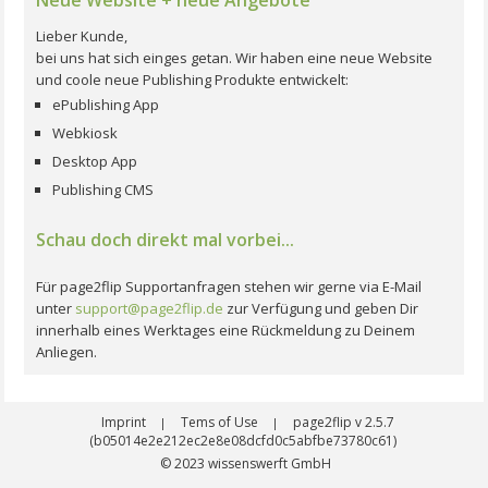
Lieber Kunde,
bei uns hat sich einges getan. Wir haben eine neue Website
und coole neue Publishing Produkte entwickelt:
ePublishing App
Webkiosk
Desktop App
Publishing CMS
Schau doch direkt mal vorbei...
Für page2flip Supportanfragen stehen wir gerne via E-Mail
unter
support@page2flip.de
zur Verfügung und geben Dir
innerhalb eines Werktages eine Rückmeldung zu Deinem
Anliegen.
Imprint
Tems of Use
page2flip v 2.5.7
|
|
(b05014e2e212ec2e8e08dcfd0c5abfbe73780c61)
© 2023
wissenswerft GmbH