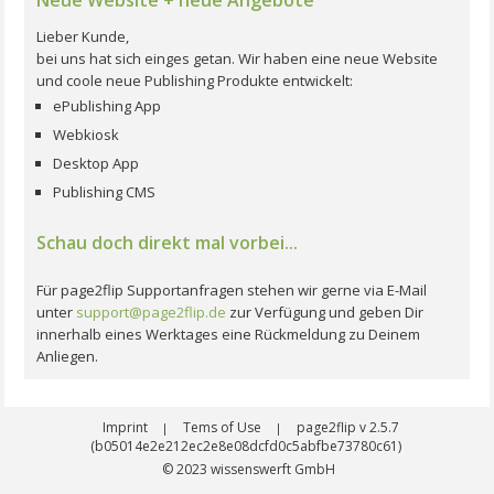
Lieber Kunde,
bei uns hat sich einges getan. Wir haben eine neue Website
und coole neue Publishing Produkte entwickelt:
ePublishing App
Webkiosk
Desktop App
Publishing CMS
Schau doch direkt mal vorbei...
Für page2flip Supportanfragen stehen wir gerne via E-Mail
unter
support@page2flip.de
zur Verfügung und geben Dir
innerhalb eines Werktages eine Rückmeldung zu Deinem
Anliegen.
Imprint
Tems of Use
page2flip v 2.5.7
|
|
(b05014e2e212ec2e8e08dcfd0c5abfbe73780c61)
© 2023
wissenswerft GmbH