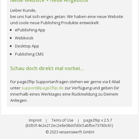
Lieber Kunde,
bei uns hat sich einges getan. Wir haben eine neue Website
und coole neue Publishing Produkte entwickelt:
ePublishing App
Webkiosk
Desktop App
Publishing CMS
Schau doch direkt mal vorbei...
Für page2flip Supportanfragen stehen wir gerne via E-Mail
unter
support@page2flip.de
zur Verfügung und geben Dir
innerhalb eines Werktages eine Rückmeldung zu Deinem
Anliegen.
Imprint
Tems of Use
page2flip v 2.5.7
|
|
(b05014e2e212ec2e8e08dcfd0c5abfbe73780c61)
© 2023
wissenswerft GmbH