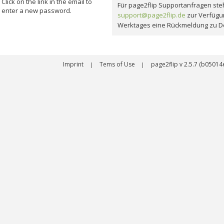
Click on the link in the email to
Für page2flip Supportanfragen steh
enter a new password.
support@page2flip.de
zur Verfügu
Werktages eine Rückmeldung zu D
Imprint
Tems of Use
page2flip v 2.5.7 (b050
|
|