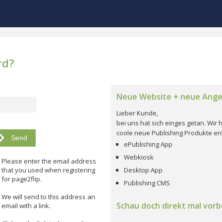
rd?
Neue Website + neue Ang
Lieber Kunde,
bei uns hat sich einges getan. Wi
coole neue Publishing Produkte ent
ePublishing App
Webkiosk
Please enter the email address
that you used when registering
Desktop App
for page2flip.
Publishing CMS
We will send to this address an
Schau doch direkt mal vorbe
email with a link.