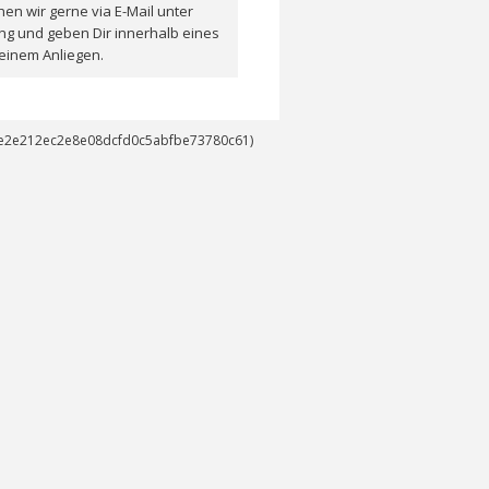
en wir gerne via E-Mail unter
ng und geben Dir innerhalb eines
einem Anliegen.
14e2e212ec2e8e08dcfd0c5abfbe73780c61)