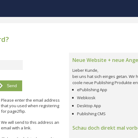
rd?
Neue Website + neue Ang
Lieber Kunde,
bei uns hat sich einges getan. Wi
coole neue Publishing Produkte ent
ePublishing App
Webkiosk
Please enter the email address
that you used when registering
Desktop App
for page2flip.
Publishing CMS
We will send to this address an
Schau doch direkt mal vorbe
email with a link.