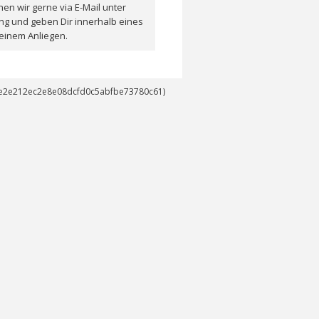
en wir gerne via E-Mail unter
ng und geben Dir innerhalb eines
einem Anliegen.
14e2e212ec2e8e08dcfd0c5abfbe73780c61)