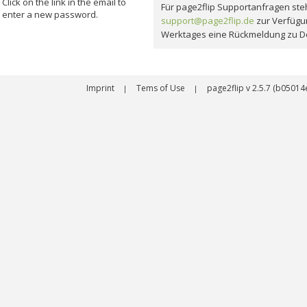
Click on the link in the email to
Für page2flip Supportanfragen steh
enter a new password.
support@page2flip.de
zur Verfügu
Werktages eine Rückmeldung zu D
Imprint
Tems of Use
page2flip v 2.5.7 (b050
|
|