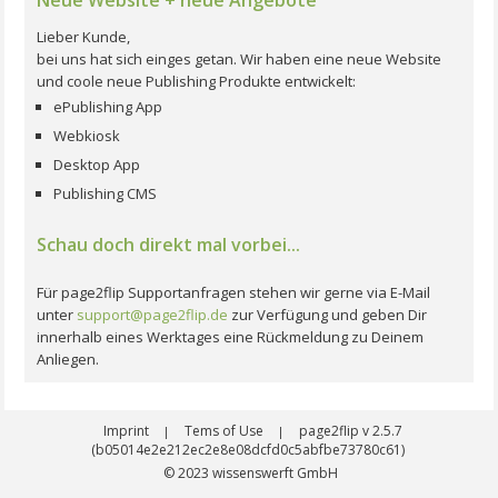
Lieber Kunde,
bei uns hat sich einges getan. Wir haben eine neue Website
und coole neue Publishing Produkte entwickelt:
ePublishing App
Webkiosk
Desktop App
Publishing CMS
Schau doch direkt mal vorbei...
Für page2flip Supportanfragen stehen wir gerne via E-Mail
unter
support@page2flip.de
zur Verfügung und geben Dir
innerhalb eines Werktages eine Rückmeldung zu Deinem
Anliegen.
Imprint
Tems of Use
page2flip v 2.5.7
|
|
(b05014e2e212ec2e8e08dcfd0c5abfbe73780c61)
© 2023
wissenswerft GmbH