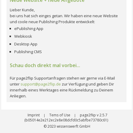
Lieber Kunde,
bei uns hat sich einges getan. Wir haben eine neue Website
und coole neue Publishing Produkte entwickelt:
ePublishing App
Webkiosk
Desktop App
Publishing CMS
Schau doch direkt mal vorbei...
Für page2flip Supportanfragen stehen wir gerne via E-Mail
unter
support@page2flip.de
zur Verfügung und geben Dir
innerhalb eines Werktages eine Rückmeldung zu Deinem
Anliegen.
Imprint
Tems of Use
page2flip v 2.5.7
|
|
(b05014e2e212ec2e8e08dcfd0c5abfbe73780c61)
© 2023
wissenswerft GmbH