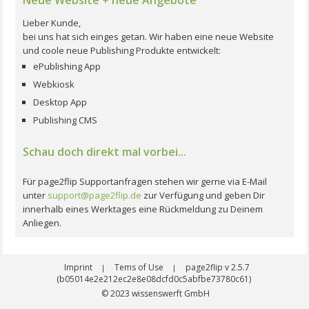
Lieber Kunde,
bei uns hat sich einges getan. Wir haben eine neue Website
und coole neue Publishing Produkte entwickelt:
ePublishing App
Webkiosk
Desktop App
Publishing CMS
Schau doch direkt mal vorbei...
Für page2flip Supportanfragen stehen wir gerne via E-Mail
unter
support@page2flip.de
zur Verfügung und geben Dir
innerhalb eines Werktages eine Rückmeldung zu Deinem
Anliegen.
Imprint
Tems of Use
page2flip v 2.5.7
|
|
(b05014e2e212ec2e8e08dcfd0c5abfbe73780c61)
© 2023
wissenswerft GmbH