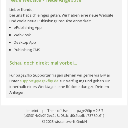
Lieber Kunde,
bei uns hat sich einges getan. Wir haben eine neue Website
und coole neue Publishing Produkte entwickelt:
ePublishing App
Webkiosk
Desktop App
Publishing CMS
Schau doch direkt mal vorbei...
Für page2flip Supportanfragen stehen wir gerne via E-Mail
unter
support@page2flip.de
zur Verfügung und geben Dir
innerhalb eines Werktages eine Rückmeldung zu Deinem
Anliegen.
Imprint
Tems of Use
page2flip v 2.5.7
|
|
(b05014e2e212ec2e8e08dcfd0c5abfbe73780c61)
© 2023
wissenswerft GmbH