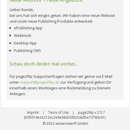
Lieber Kunde,
bei uns hat sich einges getan. Wir haben eine neue Website
und coole neue Publishing Produkte entwickelt:
ePublishing App
Webkiosk
Desktop App
Publishing CMS
Schau doch direkt mal vorbei...
Für page2flip Supportanfragen stehen wir gerne via E-Mail
unter
support@page2flip.de
zur Verfügung und geben Dir
innerhalb eines Werktages eine Rückmeldung zu Deinem
Anliegen.
Imprint
Tems of Use
page2flip v 2.5.7
|
|
(b05014e2e212ec2e8e08dcfd0c5abfbe73780c61)
© 2023
wissenswerft GmbH