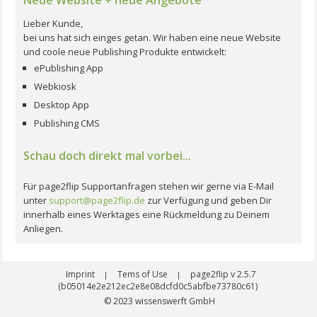
Lieber Kunde,
bei uns hat sich einges getan. Wir haben eine neue Website
und coole neue Publishing Produkte entwickelt:
ePublishing App
Webkiosk
Desktop App
Publishing CMS
Schau doch direkt mal vorbei...
Für page2flip Supportanfragen stehen wir gerne via E-Mail
unter
support@page2flip.de
zur Verfügung und geben Dir
innerhalb eines Werktages eine Rückmeldung zu Deinem
Anliegen.
Imprint
Tems of Use
page2flip v 2.5.7
|
|
(b05014e2e212ec2e8e08dcfd0c5abfbe73780c61)
© 2023
wissenswerft GmbH