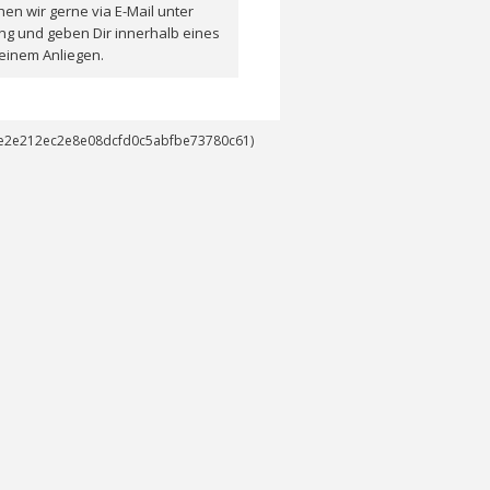
en wir gerne via E-Mail unter
ng und geben Dir innerhalb eines
einem Anliegen.
14e2e212ec2e8e08dcfd0c5abfbe73780c61)