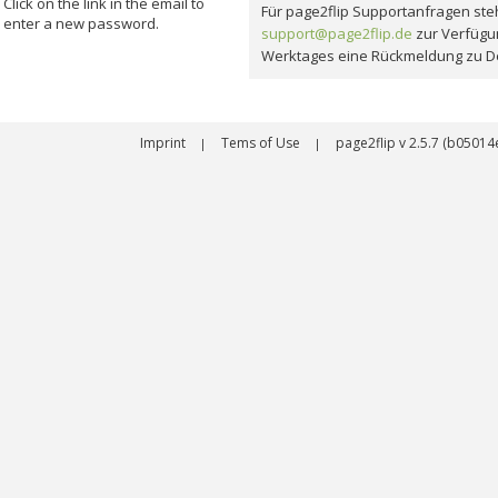
Click on the link in the email to
Für page2flip Supportanfragen steh
enter a new password.
support@page2flip.de
zur Verfügu
Werktages eine Rückmeldung zu D
Imprint
Tems of Use
page2flip v 2.5.7 (b050
|
|