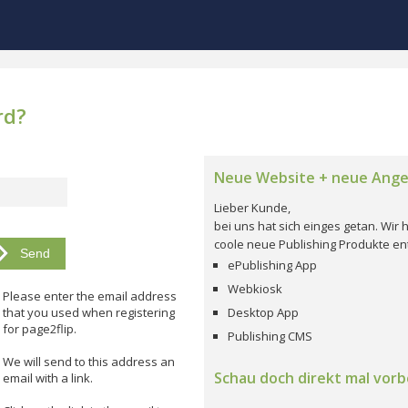
rd?
Neue Website + neue Ang
Lieber Kunde,
bei uns hat sich einges getan. Wi
coole neue Publishing Produkte ent
ePublishing App
Webkiosk
Please enter the email address
that you used when registering
Desktop App
for page2flip.
Publishing CMS
We will send to this address an
Schau doch direkt mal vorbe
email with a link.