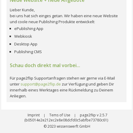
Lieber Kunde,
bei uns hat sich einges getan. Wir haben eine neue Website
und coole neue Publishing Produkte entwickelt:
ePublishing App
Webkiosk
Desktop App
Publishing CMS
Schau doch direkt mal vorbei...
Für page2flip Supportanfragen stehen wir gerne via E-Mail
unter
support@page2flip.de
zur Verfügung und geben Dir
innerhalb eines Werktages eine Rückmeldung zu Deinem
Anliegen.
Imprint
Tems of Use
page2flip v 2.5.7
|
|
(b05014e2e212ec2e8e08dcfd0c5abfbe73780c61)
© 2023
wissenswerft GmbH