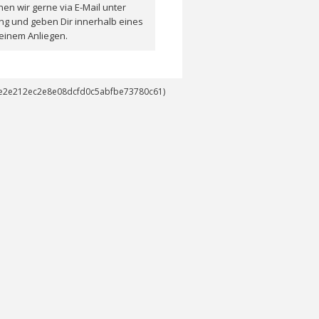
en wir gerne via E-Mail unter
ng und geben Dir innerhalb eines
einem Anliegen.
14e2e212ec2e8e08dcfd0c5abfbe73780c61)