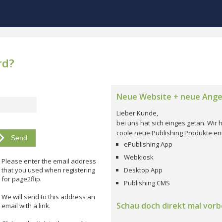
rd?
Neue Website + neue Ang
Lieber Kunde,
bei uns hat sich einges getan. Wi
coole neue Publishing Produkte ent
ePublishing App
Webkiosk
Please enter the email address
that you used when registering
Desktop App
for page2flip.
Publishing CMS
We will send to this address an
Schau doch direkt mal vorbe
email with a link.