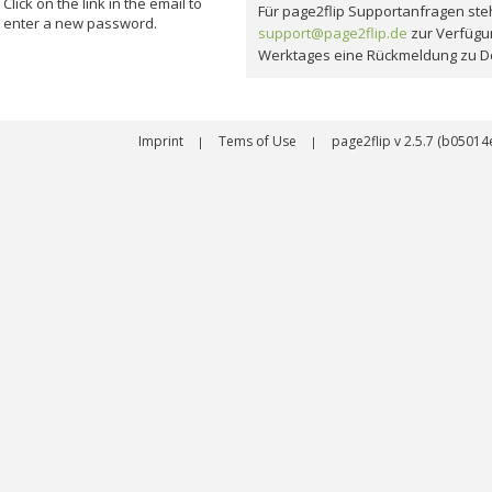
Click on the link in the email to
Für page2flip Supportanfragen steh
enter a new password.
support@page2flip.de
zur Verfügu
Werktages eine Rückmeldung zu D
Imprint
Tems of Use
page2flip v 2.5.7 (b050
|
|