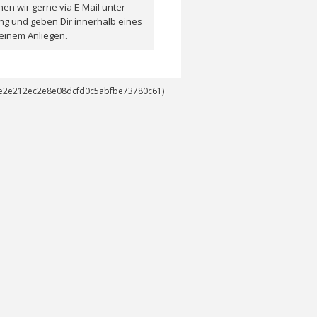
en wir gerne via E-Mail unter
ng und geben Dir innerhalb eines
einem Anliegen.
14e2e212ec2e8e08dcfd0c5abfbe73780c61)