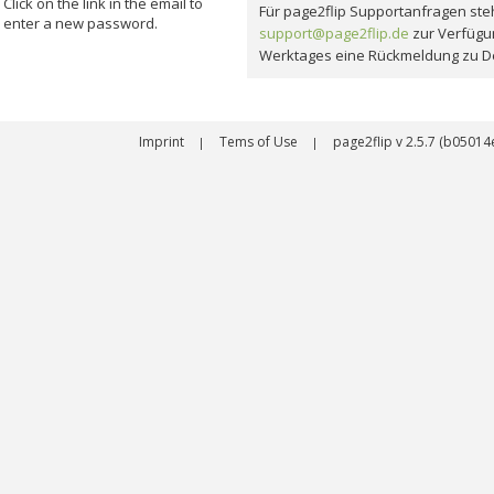
Click on the link in the email to
Für page2flip Supportanfragen steh
enter a new password.
support@page2flip.de
zur Verfügu
Werktages eine Rückmeldung zu D
Imprint
Tems of Use
page2flip v 2.5.7 (b050
|
|