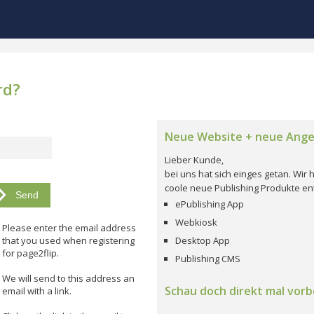
rd?
Neue Website + neue Ang
Lieber Kunde,
bei uns hat sich einges getan. Wi
coole neue Publishing Produkte ent
ePublishing App
Webkiosk
Please enter the email address
that you used when registering
Desktop App
for page2flip.
Publishing CMS
We will send to this address an
Schau doch direkt mal vorbe
email with a link.