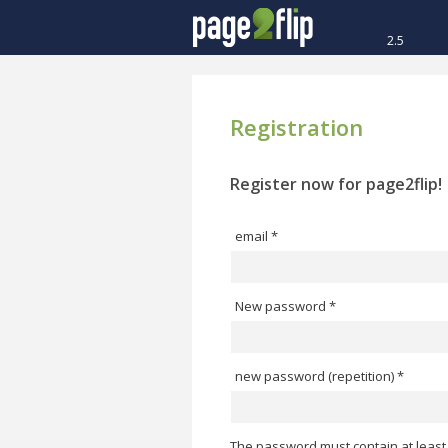
2.5
Registration
Register now for page2flip!
email *
New password *
new password (repetition) *
The password must contain at least