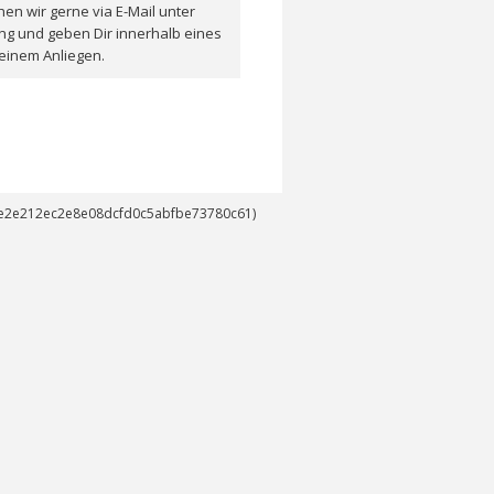
en wir gerne via E-Mail unter
ng und geben Dir innerhalb eines
einem Anliegen.
14e2e212ec2e8e08dcfd0c5abfbe73780c61)