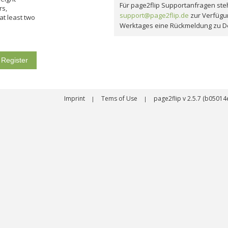
Für page2flip Supportanfragen steh
rs,
support@page2flip.de
zur Verfügu
 at least two
Werktages eine Rückmeldung zu D
ons.
Imprint
Tems of Use
page2flip v 2.5.7 (b050
|
|