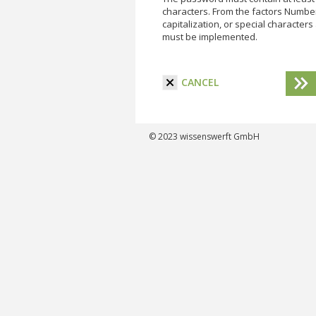
characters. From the factors Numbe
capitalization, or special characters
must be implemented.
I have read the terms and conditi
CANCEL
© 2023
wissenswerft GmbH