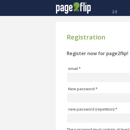
2.5
Registration
Register now for page2flip!
email *
New password *
new password (repetition) *
The password must contain at least