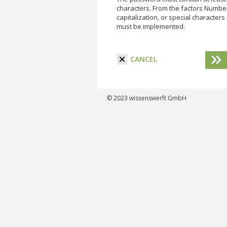
characters. From the factors Numbe
capitalization, or special characters
must be implemented.
I have read the terms and conditi
CANCEL
© 2023
wissenswerft GmbH