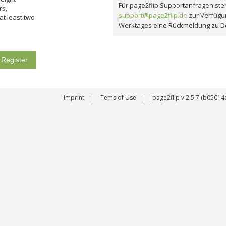
Für page2flip Supportanfragen steh
rs,
support@page2flip.de
zur Verfügu
 at least two
Werktages eine Rückmeldung zu D
ons.
Imprint
Tems of Use
page2flip v 2.5.7 (b050
|
|