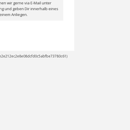
en wir gerne via E-Mail unter
ng und geben Dir innerhalb eines
einem Anliegen.
14e2e212ec2e8e08dcfd0c5abfbe73780c61)