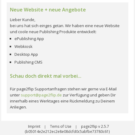
Neue Website + neue Angebote
Lieber Kunde,
bei uns hat sich einges getan. Wir haben eine neue Website
und coole neue Publishing Produkte entwickelt:
ePublishing App
Webkiosk
Desktop App
Publishing CMS
Schau doch direkt mal vorbei...
Für page2flip Supportanfragen stehen wir gerne via E-Mail
unter
support@page2flip.de
zur Verfügung und geben Dir
innerhalb eines Werktages eine Rückmeldung zu Deinem
Anliegen.
Imprint
Tems of Use
page2flip v 2.5.7
|
|
(b05014e2e212ec2e8e08dcfd0c5abfbe73780c61)