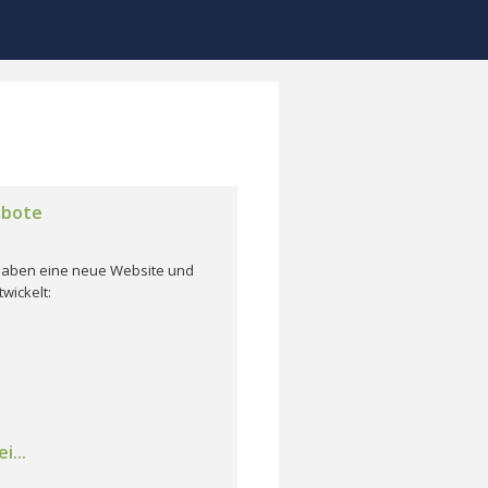
ebote
r haben eine neue Website und
wickelt:
i...