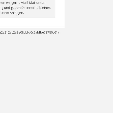
en wir gerne via E-Mail unter
ng und geben Dir innerhalb eines
einem Anliegen.
14e2e212ec2e8e08dcfd0c5abfbe73780c61)