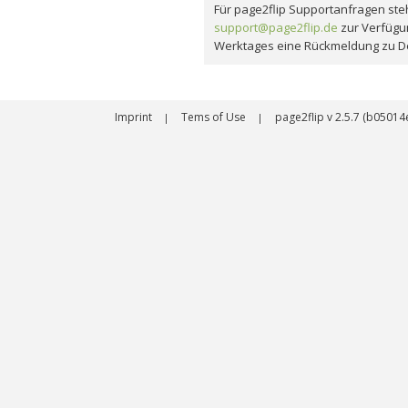
Für page2flip Supportanfragen steh
support@page2flip.de
zur Verfügu
Werktages eine Rückmeldung zu D
Imprint
Tems of Use
page2flip v 2.5.7 (b050
|
|