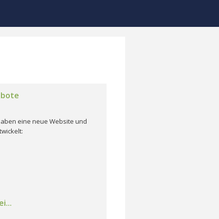
ebote
r haben eine neue Website und
wickelt:
i...