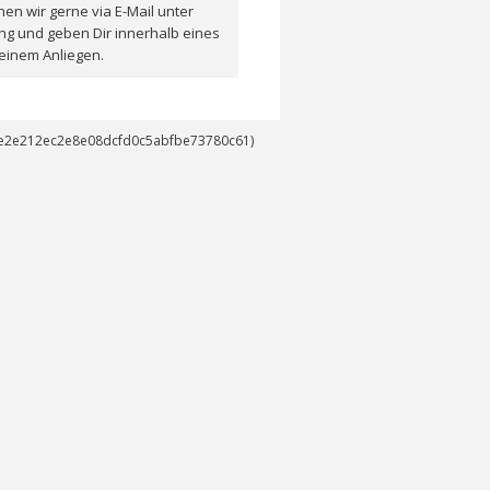
en wir gerne via E-Mail unter
ng und geben Dir innerhalb eines
einem Anliegen.
14e2e212ec2e8e08dcfd0c5abfbe73780c61)