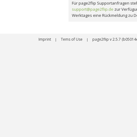
Für page2flip Supportanfragen steh
support@page2flip.de
zur Verfügu
Werktages eine Rückmeldung zu D
Imprint
Tems of Use
page2flip v 2.5.7 (b050
|
|