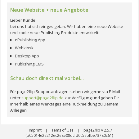
Neue Website + neue Angebote
Lieber Kunde,
bei uns hat sich einges getan. Wir haben eine neue Website
und coole neue Publishing Produkte entwickelt:
ePublishing App
Webkiosk
Desktop App
Publishing CMS
Schau doch direkt mal vorbei...
Für page2flip Supportanfragen stehen wir gerne via E-Mail
unter
support@page2flip.de
zur Verfügung und geben Dir
innerhalb eines Werktages eine Rückmeldung zu Deinem
Anliegen.
Imprint
Tems of Use
page2flip v 2.5.7
|
|
(b05014e2e212ec2e8e08dcfd0c5abfbe73780c61)