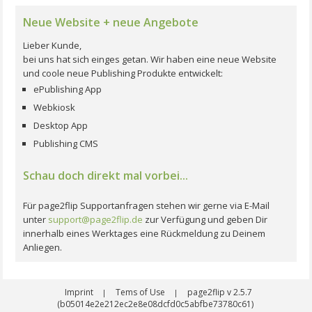
Neue Website + neue Angebote
Lieber Kunde,
bei uns hat sich einges getan. Wir haben eine neue Website
und coole neue Publishing Produkte entwickelt:
ePublishing App
Webkiosk
Desktop App
Publishing CMS
Schau doch direkt mal vorbei...
Für page2flip Supportanfragen stehen wir gerne via E-Mail
unter
support@page2flip.de
zur Verfügung und geben Dir
innerhalb eines Werktages eine Rückmeldung zu Deinem
Anliegen.
Imprint
Tems of Use
page2flip v 2.5.7
|
|
(b05014e2e212ec2e8e08dcfd0c5abfbe73780c61)