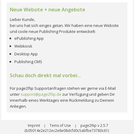
Neue Website + neue Angebote
Lieber Kunde,
bei uns hat sich einges getan. Wir haben eine neue Website
und coole neue Publishing Produkte entwickelt:
ePublishing App
Webkiosk
Desktop App
Publishing CMS
Schau doch direkt mal vorbei...
Für page2flip Supportanfragen stehen wir gerne via E-Mail
unter
support@page2flip.de
zur Verfügung und geben Dir
innerhalb eines Werktages eine Rückmeldung zu Deinem
Anliegen.
Imprint
Tems of Use
page2flip v 2.5.7
|
|
(b05014e2e212ec2e8e08dcfd0c5abfbe73780c61)