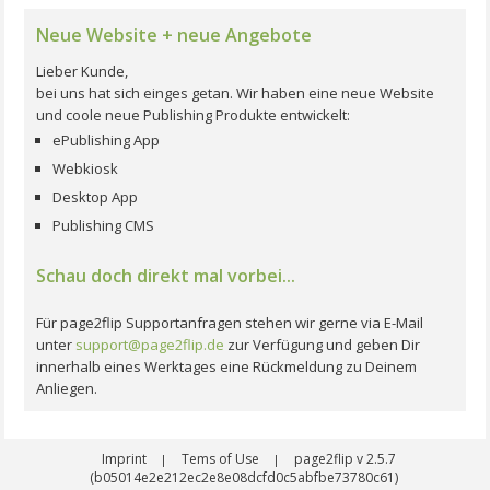
Neue Website + neue Angebote
Lieber Kunde,
bei uns hat sich einges getan. Wir haben eine neue Website
und coole neue Publishing Produkte entwickelt:
ePublishing App
Webkiosk
Desktop App
Publishing CMS
Schau doch direkt mal vorbei...
Für page2flip Supportanfragen stehen wir gerne via E-Mail
unter
support@page2flip.de
zur Verfügung und geben Dir
innerhalb eines Werktages eine Rückmeldung zu Deinem
Anliegen.
Imprint
Tems of Use
page2flip v 2.5.7
|
|
(b05014e2e212ec2e8e08dcfd0c5abfbe73780c61)