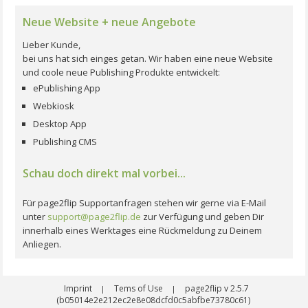
Neue Website + neue Angebote
Lieber Kunde,
bei uns hat sich einges getan. Wir haben eine neue Website
und coole neue Publishing Produkte entwickelt:
ePublishing App
Webkiosk
Desktop App
Publishing CMS
Schau doch direkt mal vorbei...
Für page2flip Supportanfragen stehen wir gerne via E-Mail
unter
support@page2flip.de
zur Verfügung und geben Dir
innerhalb eines Werktages eine Rückmeldung zu Deinem
Anliegen.
Imprint
Tems of Use
page2flip v 2.5.7
|
|
(b05014e2e212ec2e8e08dcfd0c5abfbe73780c61)