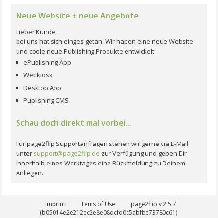
Neue Website + neue Angebote
Lieber Kunde,
bei uns hat sich einges getan. Wir haben eine neue Website
und coole neue Publishing Produkte entwickelt:
ePublishing App
Webkiosk
Desktop App
Publishing CMS
Schau doch direkt mal vorbei...
Für page2flip Supportanfragen stehen wir gerne via E-Mail
unter
support@page2flip.de
zur Verfügung und geben Dir
innerhalb eines Werktages eine Rückmeldung zu Deinem
Anliegen.
Imprint
Tems of Use
page2flip v 2.5.7
|
|
(b05014e2e212ec2e8e08dcfd0c5abfbe73780c61)