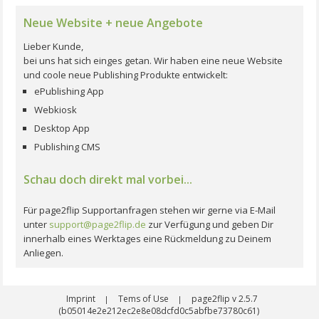
Neue Website + neue Angebote
Lieber Kunde,
bei uns hat sich einges getan. Wir haben eine neue Website
und coole neue Publishing Produkte entwickelt:
ePublishing App
Webkiosk
Desktop App
Publishing CMS
Schau doch direkt mal vorbei...
Für page2flip Supportanfragen stehen wir gerne via E-Mail
unter
support@page2flip.de
zur Verfügung und geben Dir
innerhalb eines Werktages eine Rückmeldung zu Deinem
Anliegen.
Imprint
Tems of Use
page2flip v 2.5.7
|
|
(b05014e2e212ec2e8e08dcfd0c5abfbe73780c61)