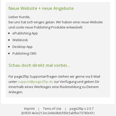
Neue Website + neue Angebote
Lieber Kunde,
bei uns hat sich einges getan. Wir haben eine neue Website
und coole neue Publishing Produkte entwickelt:
ePublishing App
Webkiosk
Desktop App
Publishing CMS
Schau doch direkt mal vorbei...
Für page2flip Supportanfragen stehen wir gerne via E-Mail
unter
support@page2flip.de
zur Verfügung und geben Dir
innerhalb eines Werktages eine Rückmeldung zu Deinem
Anliegen.
Imprint
Tems of Use
page2flip v 2.5.7
|
|
(b05014e2e212ec2e8e08dcfd0c5abfbe73780c61)