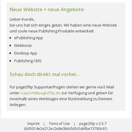
Neue Website + neue Angebote
Lieber Kunde,
bei uns hat sich einges getan. Wir haben eine neue Website
und coole neue Publishing Produkte entwickelt:
ePublishing App
Webkiosk
Desktop App
Publishing CMS
Schau doch direkt mal vorbei...
Für page2flip Supportanfragen stehen wir gerne via E-Mail
unter
support@page2flip.de
zur Verfügung und geben Dir
innerhalb eines Werktages eine Rückmeldung zu Deinem
Anliegen.
Imprint
Tems of Use
page2flip v 2.5.7
|
|
(b05014e2e212ec2e8e08dcfd0c5abfbe73780c61)