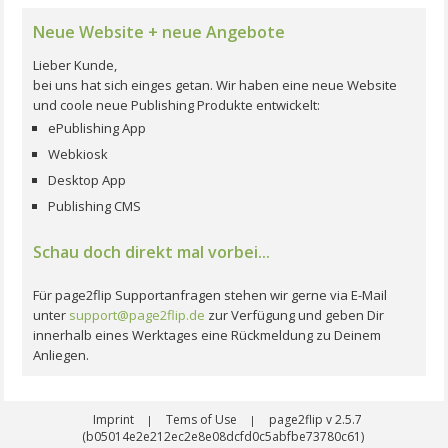
Neue Website + neue Angebote
Lieber Kunde,
bei uns hat sich einges getan. Wir haben eine neue Website
und coole neue Publishing Produkte entwickelt:
ePublishing App
Webkiosk
Desktop App
Publishing CMS
Schau doch direkt mal vorbei...
Für page2flip Supportanfragen stehen wir gerne via E-Mail
unter
support@page2flip.de
zur Verfügung und geben Dir
innerhalb eines Werktages eine Rückmeldung zu Deinem
Anliegen.
Imprint
Tems of Use
page2flip v 2.5.7
|
|
(b05014e2e212ec2e8e08dcfd0c5abfbe73780c61)