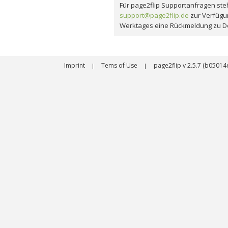
Für page2flip Supportanfragen steh
support@page2flip.de
zur Verfügu
Werktages eine Rückmeldung zu D
Imprint
Tems of Use
page2flip v 2.5.7 (b050
|
|