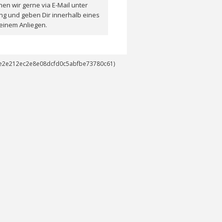
en wir gerne via E-Mail unter
ng und geben Dir innerhalb eines
einem Anliegen.
14e2e212ec2e8e08dcfd0c5abfbe73780c61)