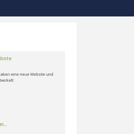
ebote
r haben eine neue Website und
wickelt:
i...