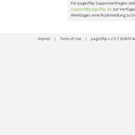
Für page2flip Supportanfragen steh
support@page2flip.de
zur Verfügu
Werktages eine Rückmeldung zu D
Imprint
Tems of Use
page2flip v 2.5.7 (b050
|
|