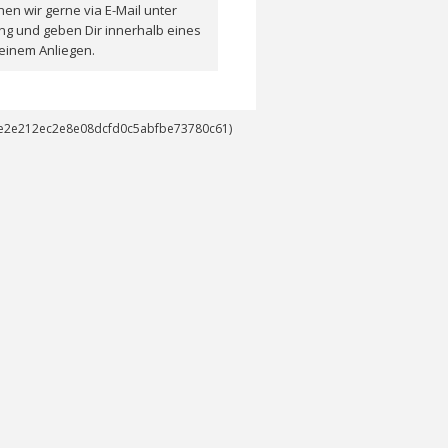
en wir gerne via E-Mail unter
ng und geben Dir innerhalb eines
einem Anliegen.
14e2e212ec2e8e08dcfd0c5abfbe73780c61)