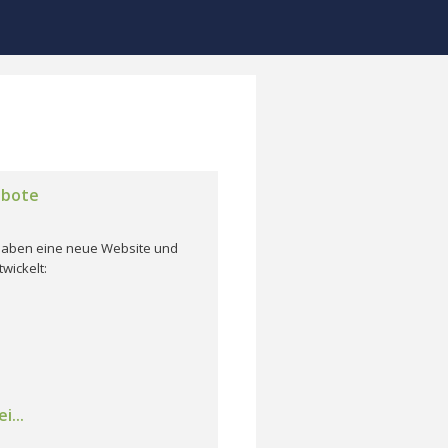
ebote
r haben eine neue Website und
wickelt:
i...