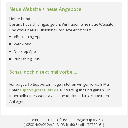
Neue Website + neue Angebote
Lieber Kunde,
bei uns hat sich einges getan. Wir haben eine neue Website
und coole neue Publishing Produkte entwickelt:
ePublishing App
Webkiosk
Desktop App
Publishing CMS
Schau doch direkt mal vorbei...
Für page2flip Supportanfragen stehen wir gerne via E-Mail
unter
support@page2flip.de
zur Verfügung und geben Dir
innerhalb eines Werktages eine Rückmeldung zu Deinem
Anliegen.
Imprint
Tems of Use
page2flip v 2.5.7
|
|
(b05014e2e212ec2e8e08dcfd0c5abfbe73780c61)