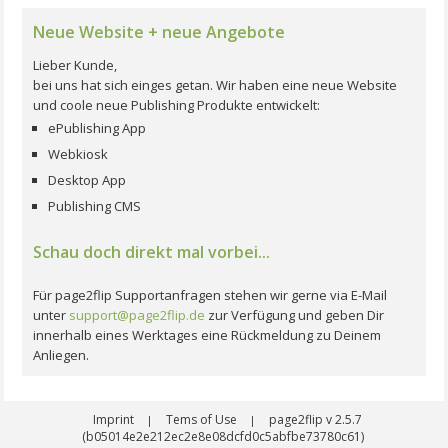
Neue Website + neue Angebote
Lieber Kunde,
bei uns hat sich einges getan. Wir haben eine neue Website
und coole neue Publishing Produkte entwickelt:
ePublishing App
Webkiosk
Desktop App
Publishing CMS
Schau doch direkt mal vorbei...
Für page2flip Supportanfragen stehen wir gerne via E-Mail
unter
support@page2flip.de
zur Verfügung und geben Dir
innerhalb eines Werktages eine Rückmeldung zu Deinem
Anliegen.
Imprint
Tems of Use
page2flip v 2.5.7
|
|
(b05014e2e212ec2e8e08dcfd0c5abfbe73780c61)