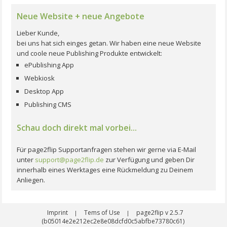
Neue Website + neue Angebote
Lieber Kunde,
bei uns hat sich einges getan. Wir haben eine neue Website
und coole neue Publishing Produkte entwickelt:
ePublishing App
Webkiosk
Desktop App
Publishing CMS
Schau doch direkt mal vorbei...
Für page2flip Supportanfragen stehen wir gerne via E-Mail
unter
support@page2flip.de
zur Verfügung und geben Dir
innerhalb eines Werktages eine Rückmeldung zu Deinem
Anliegen.
Imprint
Tems of Use
page2flip v 2.5.7
|
|
(b05014e2e212ec2e8e08dcfd0c5abfbe73780c61)