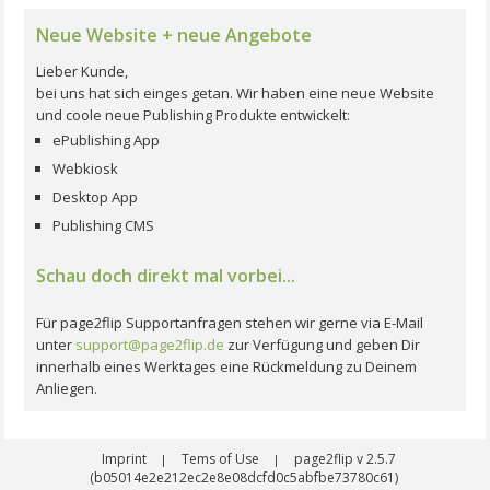
Neue Website + neue Angebote
Lieber Kunde,
bei uns hat sich einges getan. Wir haben eine neue Website
und coole neue Publishing Produkte entwickelt:
ePublishing App
Webkiosk
Desktop App
Publishing CMS
Schau doch direkt mal vorbei...
Für page2flip Supportanfragen stehen wir gerne via E-Mail
unter
support@page2flip.de
zur Verfügung und geben Dir
innerhalb eines Werktages eine Rückmeldung zu Deinem
Anliegen.
Imprint
Tems of Use
page2flip v 2.5.7
|
|
(b05014e2e212ec2e8e08dcfd0c5abfbe73780c61)