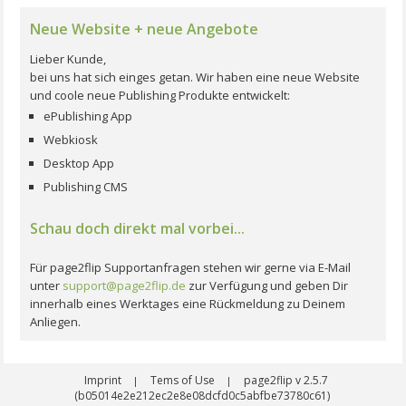
Neue Website + neue Angebote
Lieber Kunde,
bei uns hat sich einges getan. Wir haben eine neue Website
und coole neue Publishing Produkte entwickelt:
ePublishing App
Webkiosk
Desktop App
Publishing CMS
Schau doch direkt mal vorbei...
Für page2flip Supportanfragen stehen wir gerne via E-Mail
unter
support@page2flip.de
zur Verfügung und geben Dir
innerhalb eines Werktages eine Rückmeldung zu Deinem
Anliegen.
Imprint
Tems of Use
page2flip v 2.5.7
|
|
(b05014e2e212ec2e8e08dcfd0c5abfbe73780c61)