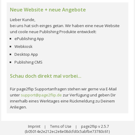
Neue Website + neue Angebote
Lieber Kunde,
bei uns hat sich einges getan. Wir haben eine neue Website
und coole neue Publishing Produkte entwickelt:
ePublishing App
Webkiosk
Desktop App
Publishing CMS
Schau doch direkt mal vorbei...
Für page2flip Supportanfragen stehen wir gerne via E-Mail
unter
support@page2flip.de
zur Verfügung und geben Dir
innerhalb eines Werktages eine Rückmeldung zu Deinem
Anliegen.
Imprint
Tems of Use
page2flip v 2.5.7
|
|
(b05014e2e212ec2e8e08dcfd0c5abfbe73780c61)