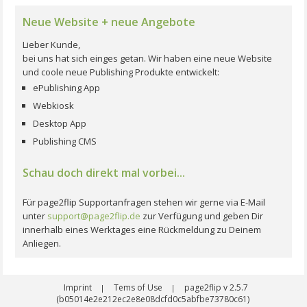
Neue Website + neue Angebote
Lieber Kunde,
bei uns hat sich einges getan. Wir haben eine neue Website
und coole neue Publishing Produkte entwickelt:
ePublishing App
Webkiosk
Desktop App
Publishing CMS
Schau doch direkt mal vorbei...
Für page2flip Supportanfragen stehen wir gerne via E-Mail
unter
support@page2flip.de
zur Verfügung und geben Dir
innerhalb eines Werktages eine Rückmeldung zu Deinem
Anliegen.
Imprint
Tems of Use
page2flip v 2.5.7
|
|
(b05014e2e212ec2e8e08dcfd0c5abfbe73780c61)