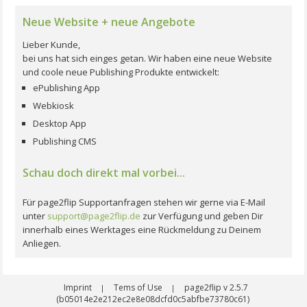
Neue Website + neue Angebote
Lieber Kunde,
bei uns hat sich einges getan. Wir haben eine neue Website
und coole neue Publishing Produkte entwickelt:
ePublishing App
Webkiosk
Desktop App
Publishing CMS
Schau doch direkt mal vorbei...
Für page2flip Supportanfragen stehen wir gerne via E-Mail
unter
support@page2flip.de
zur Verfügung und geben Dir
innerhalb eines Werktages eine Rückmeldung zu Deinem
Anliegen.
Imprint
Tems of Use
page2flip v 2.5.7
|
|
(b05014e2e212ec2e8e08dcfd0c5abfbe73780c61)