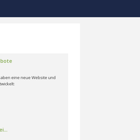
ebote
r haben eine neue Website und
wickelt:
i...