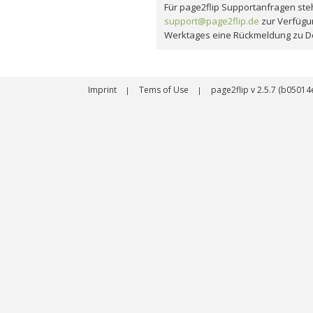
Für page2flip Supportanfragen steh
support@page2flip.de
zur Verfügu
Werktages eine Rückmeldung zu D
Imprint
Tems of Use
page2flip v 2.5.7 (b050
|
|