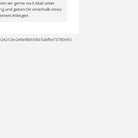
en wir gerne via E-Mail unter
ng und geben Dir innerhalb eines
einem Anliegen.
14e2e212ec2e8e08dcfd0c5abfbe73780c61)