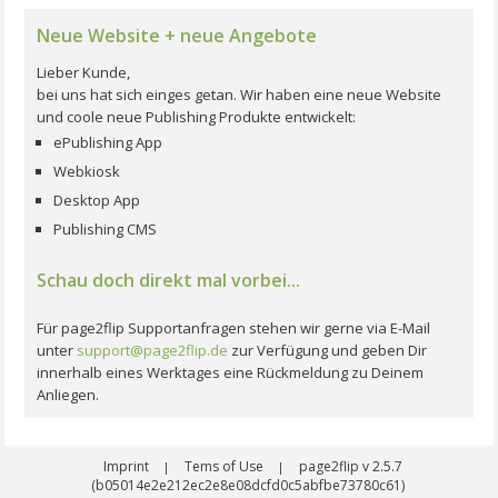
Neue Website + neue Angebote
Lieber Kunde,
bei uns hat sich einges getan. Wir haben eine neue Website
und coole neue Publishing Produkte entwickelt:
ePublishing App
Webkiosk
Desktop App
Publishing CMS
Schau doch direkt mal vorbei...
Für page2flip Supportanfragen stehen wir gerne via E-Mail
unter
support@page2flip.de
zur Verfügung und geben Dir
innerhalb eines Werktages eine Rückmeldung zu Deinem
Anliegen.
Imprint
Tems of Use
page2flip v 2.5.7
|
|
(b05014e2e212ec2e8e08dcfd0c5abfbe73780c61)