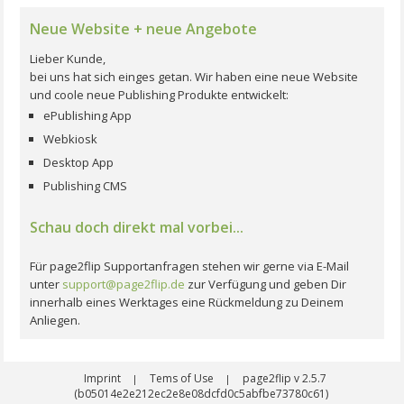
Neue Website + neue Angebote
Lieber Kunde,
bei uns hat sich einges getan. Wir haben eine neue Website
und coole neue Publishing Produkte entwickelt:
ePublishing App
Webkiosk
Desktop App
Publishing CMS
Schau doch direkt mal vorbei...
Für page2flip Supportanfragen stehen wir gerne via E-Mail
unter
support@page2flip.de
zur Verfügung und geben Dir
innerhalb eines Werktages eine Rückmeldung zu Deinem
Anliegen.
Imprint
Tems of Use
page2flip v 2.5.7
|
|
(b05014e2e212ec2e8e08dcfd0c5abfbe73780c61)