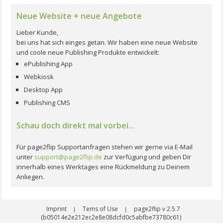
Neue Website + neue Angebote
Lieber Kunde,
bei uns hat sich einges getan. Wir haben eine neue Website
und coole neue Publishing Produkte entwickelt:
ePublishing App
Webkiosk
Desktop App
Publishing CMS
Schau doch direkt mal vorbei...
Für page2flip Supportanfragen stehen wir gerne via E-Mail
unter
support@page2flip.de
zur Verfügung und geben Dir
innerhalb eines Werktages eine Rückmeldung zu Deinem
Anliegen.
Imprint
Tems of Use
page2flip v 2.5.7
|
|
(b05014e2e212ec2e8e08dcfd0c5abfbe73780c61)