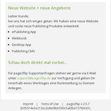
Neue Website + neue Angebote
Lieber Kunde,
bei uns hat sich einges getan. Wir haben eine neue Website
und coole neue Publishing Produkte entwickelt:
ePublishing App
Webkiosk
Desktop App
Publishing CMS
Schau doch direkt mal vorbei...
Für page2flip Supportanfragen stehen wir gerne via E-Mail
unter
support@page2flip.de
zur Verfügung und geben Dir
innerhalb eines Werktages eine Rückmeldung zu Deinem
Anliegen.
Imprint
Tems of Use
page2flip v 2.5.7
|
|
(b05014e2e212ec2e8e08dcfd0c5abfbe73780c61)