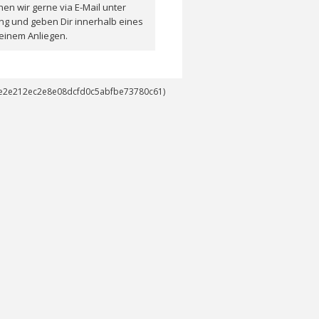
en wir gerne via E-Mail unter
ng und geben Dir innerhalb eines
einem Anliegen.
14e2e212ec2e8e08dcfd0c5abfbe73780c61)