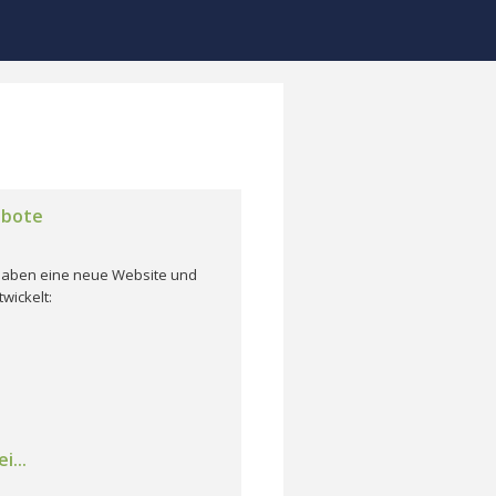
ebote
r haben eine neue Website und
wickelt:
i...