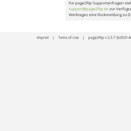
Für page2flip Supportanfragen steh
support@page2flip.de
zur Verfügu
Werktages eine Rückmeldung zu D
Imprint
Tems of Use
page2flip v 2.5.7 (b050
|
|