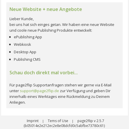
Neue Website + neue Angebote
Lieber Kunde,
bei uns hat sich einges getan. Wir haben eine neue Website
und coole neue Publishing Produkte entwickelt:
ePublishing App
Webkiosk
Desktop App
Publishing CMS
Schau doch direkt mal vorbei...
Für page2flip Supportanfragen stehen wir gerne via E-Mail
unter
support@page2flip.de
zur Verfügung und geben Dir
innerhalb eines Werktages eine Rückmeldung zu Deinem
Anliegen.
Imprint
Tems of Use
page2flip v 2.5.7
|
|
(b05014e2e212ec2e8e08dcfd0c5abfbe73780c61)